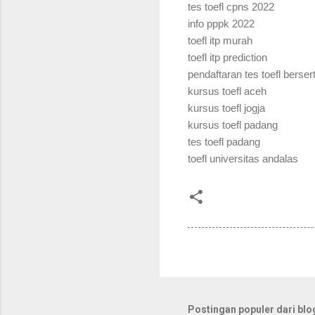
tes toefl cpns 2022
info pppk 2022
toefl itp murah
toefl itp prediction
pendaftaran tes toefl bersert
kursus toefl aceh
kursus toefl jogja
kursus toefl padang
tes toefl padang
toefl universitas andalas
Postingan populer dari blog