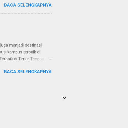
BACA SELENGKAPNYA
 Mesir Lagu ini merupakan
in. Lagu ini berisi
 SAW serta untuk selalu
isekelilingnya. 2. Amal
ar (2008) Label: Rotan...
uga menjadi destinasi
pus-kampus terbaik di
erbaik di Timur Tengah. 1.
Mesir. Kampus ini
BACA SELENGKAPNYA
ikan pertama kali pada masa
 MADINAH Universitas
 tahun 1961 dan memiliki
nia. 3. UNIVERSITAS UMMUL
ni didirikan sebagai