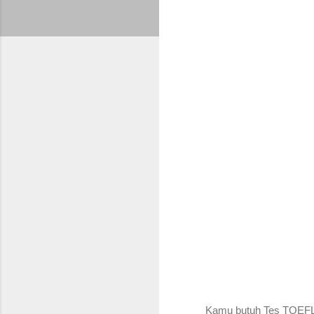
Kamu butuh Tes TOEFL O
🧑🏻‍💻