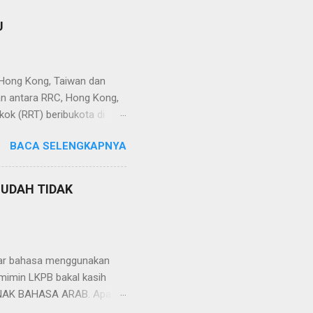
U
 Hong Kong, Taiwan dan
an antara RRC, Hong Kong,
kok (RRT) beribukota di
n memiliki luas wilayah 9,69
BACA SELENGKAPNYA
dan memiliki banyak sekali
nganut sistem pemerintahan
strasi khusus seperti Hong
SUDAH TIDAK
stitusi sendiri sehingga
tnya. 2. Hong Kong Hong Kong
.
lajar bahasa menggunakan
 mimin LKPB bakal kasih
 ANAK BAHASA ARAB. Apa
m Penyanyi: Mesut Kurtis ft