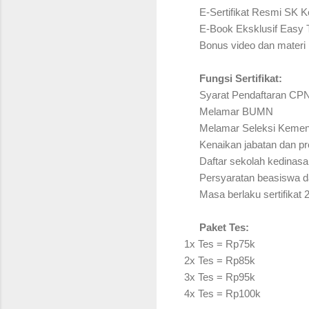
E-Sertifikat Resmi SK
👉
E-Book Eksklusif Easy
👉
Bonus video dan materi
👉
Fungsi Sertifikat:
💡
Syarat Pendaftaran C
✅
Melamar BUMN
✅
Melamar Seleksi Kemen
✅
Kenaikan jabatan dan p
✅
Daftar sekolah kedinasa
✅
Persyaratan beasiswa d
✅
Masa berlaku sertifikat 2
✅
Paket Tes:
📝
1x Tes = Rp75k
2x Tes = Rp85k
3x Tes = Rp95k
4x Tes = Rp100k