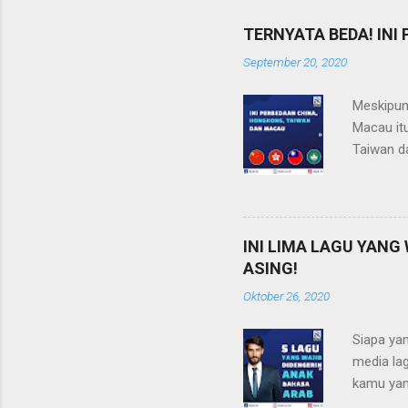
TERNYATA BEDA! IN
September 20, 2020
Meskipun
Macau it
Taiwan da
Beijing d
juta kilo
bahasa d
satu part
INI LIMA LAGU YANG
Kong, Ta
ASING!
seperti t
Oktober 26, 2020
(Daerah 
Siapa yan
media lag
kamu yan
aja? Ceki