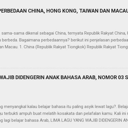
I PERBEDAAN CHINA, HONG KONG, TAIWAN DAN MACA
 sama-sama dikenal sebagai China, ternyata Republik Rakyat China,
u berbeda. Bagaimana perbedaannya? berikut ini penjelasan perbeda
n Macau. 1. China (Republik Rakyat Tiongkok) Republik Rakyat Tiong
an memiliki penduduk terbesar di dunia yaitu sekitar 1,4 miliar jiwa da
meter persegi. Bahasa resmi yang digunakan adalah bahasa Mandarin 
aerah seperti bahasa Mongolia, Uyghur, Tibet dan lain-lain. RRT me
ai dan ekonomi sosialis. Negara ini memiliki beberapa daerah admini
 WAJIB DIDENGERIN ANAK BAHASA ARAB, NOMOR 03 
iwan dan Macau yang memiliki sistem pemerintahan, ekonomi dan kon
erdapat negara di dalam negara. Ini akan kita bahas di slide selanju
Administratif Khusus Hong Kong) adalah sebuah daerah otonomi ya..
g menyangkal kalau belajar bahasa itu paling asyik lewat lagu?. Be
u terbukti ampuh buat melatih kosakata dan pelafalan kamu. Kali ini
g lagi belajar bahasa Arab, LIMA LAGU YANG WAJIB DIDENGERIN
dot.. 1. Mesut Kurtis ft Maher Zain - Tabassam Judul Lagu: Tabassa