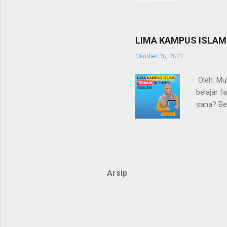
Maher Za
kolaboras
motivasi
LIMA KAMPUS ISLAM
tersenyu
Oktober 30, 2021
Hijazi - 
Oleh: Mu
belajar 
sana? Be
UNIVERSI
merupakan
kerajaan
Islam Mad
jumlah m
Arsip
QURA Uni
Kampus Il