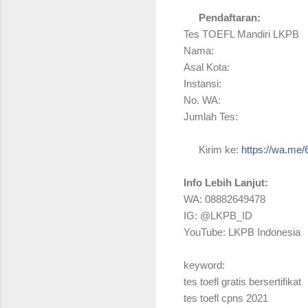
Pendaftaran:
📨
Tes TOEFL Mandiri LKPB
Nama:
Asal Kota:
Instansi:
No. WA:
Jumlah Tes:
Kirim ke:
https://wa.me
📤
Info Lebih Lanjut:
WA: 08882649478
IG: @LKPB_ID
YouTube: LKPB Indonesia
keyword:
tes toefl gratis bersertifikat
tes toefl cpns 2021