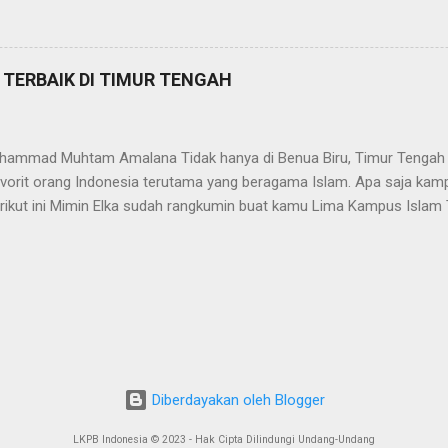
in Album: Tabassam (2014) Label: Awakening Records Bahasa: Arab
i dua penyanyi terkenal Timur Tengah yaitu Mesut Kurtis dan Maher Za
 untuk tidak bersedih dan selalu bershalawat kepada Nabi Muhammad
 TERBAIK DI TIMUR TENGAH
m karena salah satu kebiasaan Nabi adalah tersenyum kepada orang d
Albi Nadak Judul: Albi Nadak Penyanyi: Amal Hijazi Album: Kaef el-Qam
hammad Muhtam Amalana Tidak hanya di Benua Biru, Timur Tengah j
favorit orang Indonesia terutama yang beragama Islam. Apa saja kam
rikut ini Mimin Elka sudah rangkumin buat kamu Lima Kampus Islam T
TAS AL AZHAR Universitas Al Azhar Mesir terletak di Kota Kairo, 
 salah satu dari beberapa kampus tertua di Dunia. Kampus ini didir
 dinasti Fatimiyyah pada tahun 972 Masehi. 2. UNIVERSITAS ISLAM
inah terletak di kota Madinah, Arab Saudi. Kampus ini didirikan pada
ahasiswa sebanyak kurang lebih 22.000 mahasiswa dari seluruh du
versitas Ummul Qura terletak di kota Makkah, Arab Saudi. Kampus i
mu Syariah pada 1949, tetapi kemudian diubah menjadi Universitas...
Diberdayakan oleh Blogger
LKPB Indonesia © 2023 - Hak Cipta Dilindungi Undang-Undang