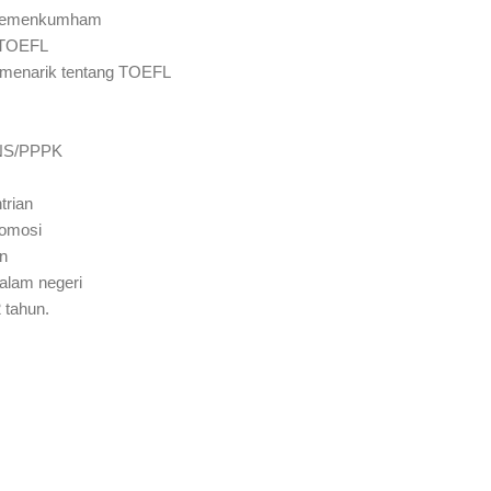
 Kemenkumham
 TOEFL
 menarik tentang TOEFL
PNS/PPPK
trian
romosi
n
alam negeri
 tahun.