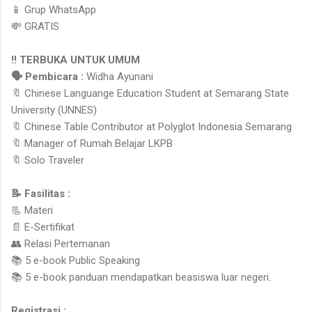
📱 Grup WhatsApp
💸 GRATIS
‼️ TERBUKA UNTUK UMUM
🗣 Pembicara :
Widha Ayunani
🔖 Chinese Languange Education Student at Semarang State
University (UNNES)
🔖 Chinese Table Contributor at Polyglot Indonesia Semarang
🔖 Manager of Rumah Belajar LKPB
🔖 Solo Traveler
📝 Fasilitas :
📃 Materi
📄 E-Sertifikat
👥 Relasi Pertemanan
📚 5 e-book Public Speaking
📚 5 e-book panduan mendapatkan beasiswa luar negeri.
Registrasi :