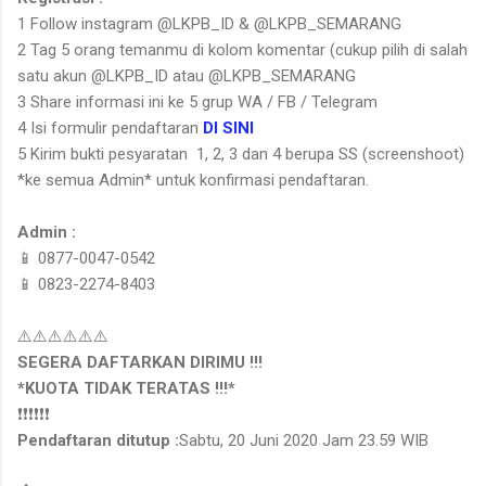
1 Follow instagram @LKPB_ID & @LKPB_SEMARANG
2 Tag 5 orang temanmu di kolom komentar (cukup pilih di salah
satu akun @LKPB_ID atau @LKPB_SEMARANG
3 Share informasi ini ke 5 grup WA / FB / Telegram
4 Isi formulir pendaftaran
DI SINI
5 Kirim bukti pesyaratan 1, 2, 3 dan 4 berupa SS (screenshoot)
*ke semua Admin* untuk konfirmasi pendaftaran.
Admin :
📱 0877-0047-0542
📱 0823-2274-8403
⚠️⚠️⚠️⚠️⚠️⚠️
SEGERA DAFTARKAN DIRIMU !!!
*KUOTA TIDAK TERATAS !!!*
❗️❗️❗️❗️❗️❗️
Pendaftaran ditutup :
Sabtu, 20 Juni 2020 Jam 23.59 WIB